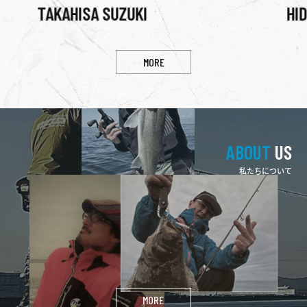
HIDEYUKI KOIDE
MORE
ABOUT
US
私たちについて
三宅商店
MIYAKE SHOUTEN
2017年、釣具メーカー『三宅商店』を立ち上げました。
​​​​​​​釣りの楽しみ方は、ファミリーフィッシングからストイックなルア
ー釣りまでほんまに千差万別ですが、気持ちよく釣りができるよう
に皆様に釣りの楽しさを伝えていければと考えています。
MORE