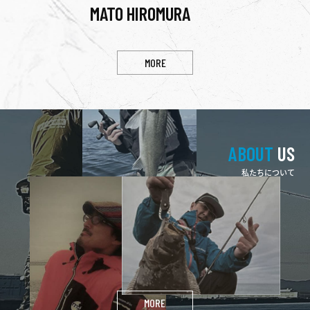
MATO HIROMURA
KA
MORE
ABOUT
US
私たちについて
三宅商店
MIYAKE SHOUTEN
2017年、釣具メーカー『三宅商店』を立ち上げました。
​​​​​​​釣りの楽しみ方は、ファミリーフィッシングからストイックなルア
ー釣りまでほんまに千差万別ですが、気持ちよく釣りができるよう
に皆様に釣りの楽しさを伝えていければと考えています。
MORE